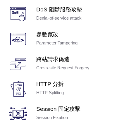
DoS 阻斷服務攻擊
Denial-of-service attack
參數竄改
Parameter Tampering
跨站請求偽造
Cross-site Request Forgery
HTTP 分拆
HTTP Splitting
Session 固定攻擊
Session Fixation