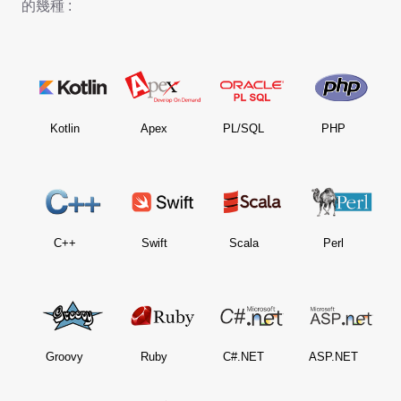
的幾種 :
Kotlin
Apex
PL/SQL
PHP
C++
Swift
Scala
Perl
Groovy
Ruby
C#.NET
ASP.NET