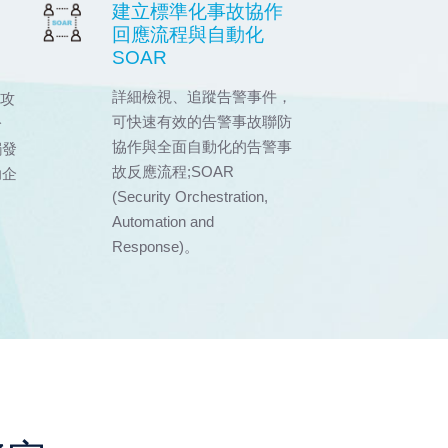
建立標準化事故協作
回應流程與自動化
SOAR
詳細檢視、追蹤告警事件，
安攻
可快速有效的告警事故聯防
分
協作與全面自動化的告警事
觸發
故反應流程;SOAR
助企
(Security Orchestration,
。
Automation and
Response)。