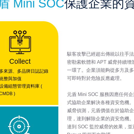
盾 Mini SOC
保護企業的
駭客攻擊已經超出傳統以往手法
Collect
密勒索軟體和 APT 威脅持續
一環了。企業須能夠從多方及多
多來源、多品牌日誌記錄
可即時對於危險反應處理。
統整與加值
設備組態管理資料庫 (
CMDB )
元盾 Mini SOC 服務因應
式協助企業解決各種資安危機。
威脅偵測，元盾價值在於協助企
理，達到解除企業的資安危機。採用 Fort
達到 SOC 監控威脅的效果，並透過 C