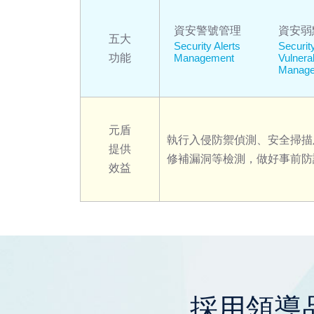
資安警號管理
資安弱
五大
Security Alerts
Securit
功能
Management
Vulnerab
Manag
元盾
執行入侵防禦偵測、安全掃描
提供
修補漏洞等檢測，做好事前防
效益
採用領導