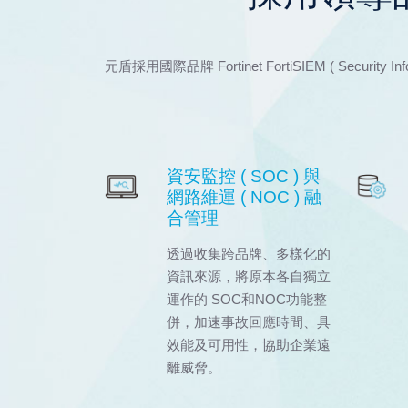
元盾採用國際品牌 Fortinet FortiSIEM ( Sec
資安監控 ( SOC ) 與
網路維運 ( NOC ) 融
合管理
透過收集跨品牌、多樣化的
資訊來源，將原本各自獨立
運作的 SOC和NOC功能整
併，加速事故回應時間、具
效能及可用性，協助企業遠
離威脅。