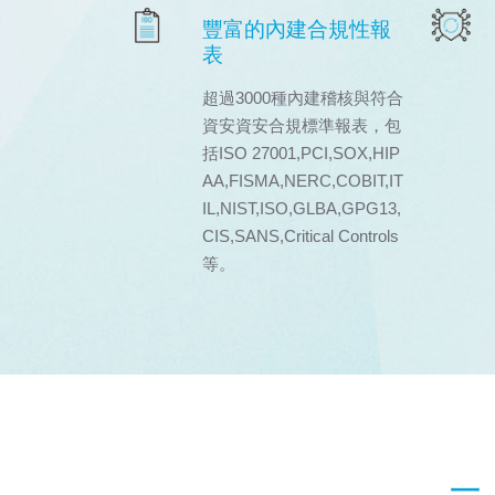
豐富的內建合規性報
表
超過3000種內建稽核與符合
資安資安合規標準報表，包
括ISO 27001,PCI,SOX,HIP
AA,FISMA,NERC,COBIT,IT
IL,NIST,ISO,GLBA,GPG13,
CIS,SANS,Critical Controls
等。