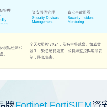
點管理
資安設備管理
資安事故監看
y
Security Devices
Security Incident
ility
Management
Monitoring
ement
全天候監控 7X24，及時告警威脅。如威脅
及弱點檢測和
發生，緊急應變處置，並持續監控與追蹤管
護。
制，降低傷害。
品牌
Fortinet FortiSIEM
資