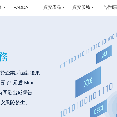
盾
PADDA
資安產品
資安服務
合作廠
務
對於企業所面對後果
 元盾 Mini
時間發出威脅告
資安風險發生。