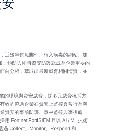
資安
，近幾年釣魚郵件、植入病毒的網站、加
增加，預防與即時資安防護就成為企業重要的
面向分析，萃取出最新威脅相關情資，並
任何企業的環境與資安威脅，採多元威脅獵捕方
有效的協助企業在資安上監控異常行為與
業資安的事前防護、事中監控與事後處
inet FortiSIEM 且以 AI / ML 技術
ollect、Monitor、Respond 和