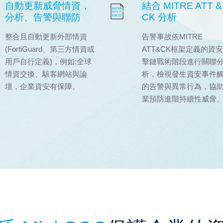
自動更新威脅情資，
結合 MITRE ATT &
分析、告警與聯防
CK 分析
整合且自動更新外部情資
告警事故依MITRE
(FortiGuard、第三方情資或
ATT&CK框架定義的資
用戶自行定義)，例如:全球
擊鏈戰術階段進行關聯
情資交換、駭客網站與論
析，檢視發生資安事件
壇，企業資安有保障。
的告警與異常行為，協
業預防進階持續性威脅