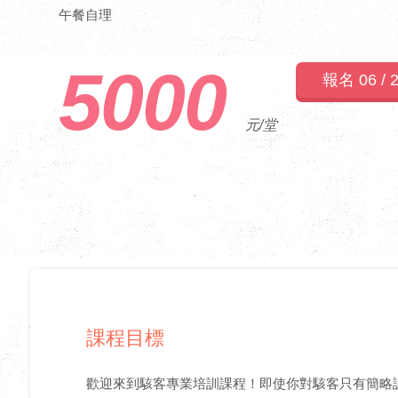
午餐自理
5000
報名 06 / 
元/堂
課程目標
歡迎來到駭客專業培訓課程！即使你對駭客只有簡略