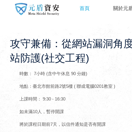
首頁
關於元
攻守兼備：從網站漏洞角
站防護(社交工程)
時數： 7小時 (含中午休息 90 分鐘)
地點：臺北市館前路2號5樓 ( 聯成電腦0201教室 )
上課時間： 9:30 - 16:30
如未滿10人，暫停開課
將於課程日期前7天，以信件通知是否有開課